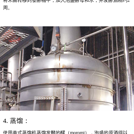
将米曲转移到發酵桶中，加入泡盛酵母和水，并发酵酒精约2
周。
4. 蒸馏：
使用单式蒸馏机蒸馏发酵的醪（moromi），泡盛的原酒得以