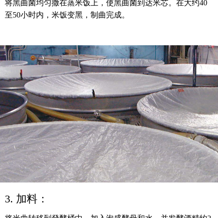
将黑曲菌均匀撒在蒸米饭上，使黑曲菌到达米芯。在大约40
至50小时内，米饭变黑，制曲完成。
3. 加料：